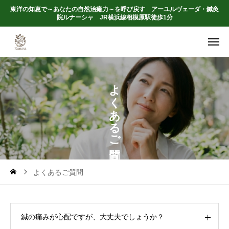
東洋の知恵で～あなたの自然治癒力～を呼び戻す アーユルヴェーダ・鍼灸
院ルナーシャ JR横浜線相模原駅徒歩1分
よ
く
あ
る
ご
よくあるご質問
鍼の痛みが心配ですが、大丈夫でしょうか？