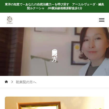
東洋の知恵で～あなたの自然治癒力～を呼び戻す アーユルヴェーダ・鍼灸
院ルナーシャ JR横浜線相模原駅徒歩1分
の
へ
初来院の方へ